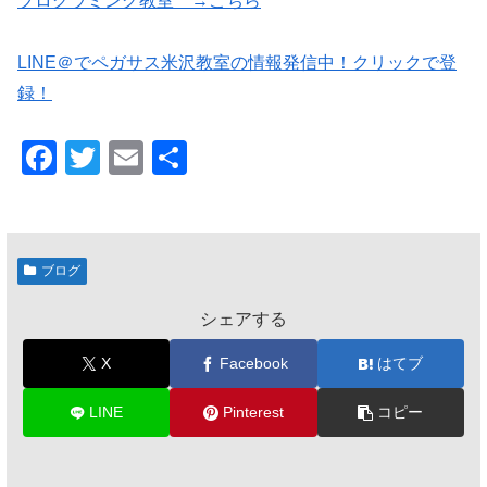
プログラミング教室 →こちら
LINE＠でペガサス米沢教室の情報発信中！クリックで登
録！
F
T
E
共
a
wi
m
有
c
tt
ail
e
er
ブログ
b
シェアする
o
o
X
Facebook
はてブ
k
LINE
Pinterest
コピー