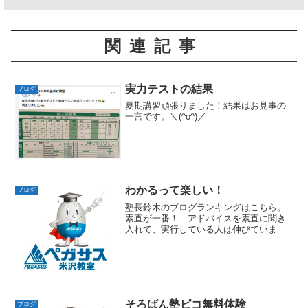
関連記事
実力テストの結果
ブログ
夏期講習頑張りました！結果はお見事の
一言です。＼(^o^)／
わかるって楽しい！
ブログ
塾長鈴木のブログランキングはこちら。
素直が一番！ アドバイスを素直に聞き
入れて、実行している人は伸びていま
す。基礎が出来ていない人は、基本から
やり直します。一番の近道です。水槽の
問題は、あらゆるパターンに慣れておき
ましょう。ここでしっかり理...
そろばん塾ピコ無料体験
ブログ