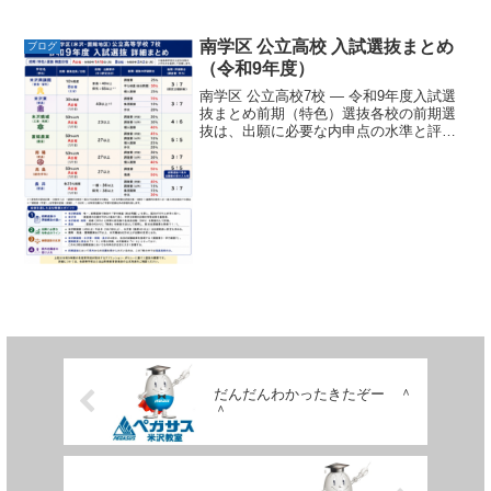
ペガサス学習塾 米沢教室 ０２３８－
４０－１７８５鈴木塾長の...
南学区 公立高校 入試選抜まとめ
ブログ
（令和9年度）
南学区 公立高校7校 ― 令和9年度入試選
抜まとめ前期（特色）選抜各校の前期選
抜は、出願に必要な内申点の水準と評価
の構造に大きな違いがあります。米沢興
譲館は7校の中で唯一、前期選抜に独自の
「学力検査（総合問題）」を課してお
り、その配点が50...
だんだんわかったきたぞー ＾
＾