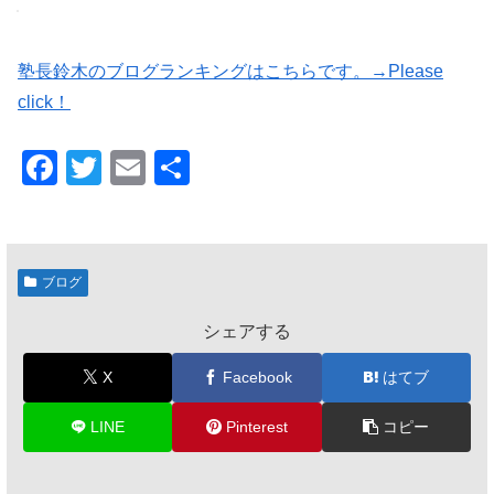
塾長鈴木のブログランキングはこちらです。→Please
click！
F
T
E
共
a
wi
m
有
c
tt
ail
e
er
ブログ
b
シェアする
o
o
X
Facebook
はてブ
k
LINE
Pinterest
コピー