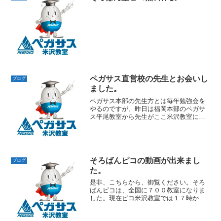
ペガサス直営校の先生とお会いし
ブログ
ました。
ペガサス本部の先生方とは毎年勉強会を
やるのですが、昨日は福岡本部のペガサ
ス平尾教室から先生がここ米沢教室にお
見えになり、いろいろと教務関係や生徒
指導のお話をすることができました。夜
は生徒を直接指導して頂いたり、勉強方
法についてもアドバイスし...
そろばんピコの動画が出来まし
ブログ
た。
是非、こちらから、御覧ください。そろ
ばんピコは、全国に７００教室になりま
した。現在ピコ米沢教室では１７時から
のコースが満席となっております。詳し
くは、教室までお問い合わせください。