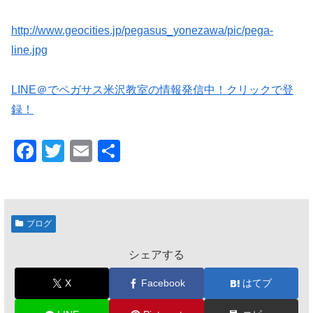
http://www.geocities.jp/pegasus_yonezawa/pic/pega-
line.jpg
LINE＠でペガサス米沢教室の情報発信中！クリックで登
録！
F
T
E
共
a
wi
m
有
c
tt
ail
e
er
ブログ
b
シェアする
o
o
X
Facebook
はてブ
k