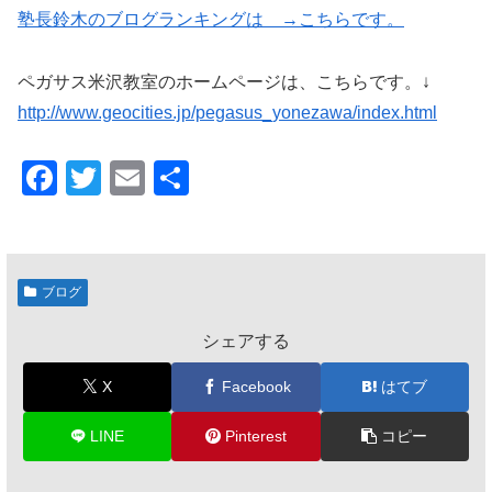
塾長鈴木のブログランキングは →こちらです。
ペガサス米沢教室のホームページは、こちらです。↓
http://www.geocities.jp/pegasus_yonezawa/index.html
F
T
E
共
a
wi
m
有
c
tt
ail
e
er
ブログ
b
シェアする
o
o
X
Facebook
はてブ
k
LINE
Pinterest
コピー