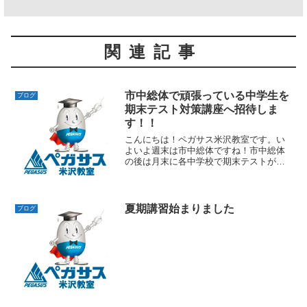
関連記事
市中総体で頑張っている中学生を
ブログ
期末テスト対策講座へ招待しま
す！！
こんにちは！ペガサス米沢教室です。い
よいよ週末は市中総体ですね！市中総体
の後は月末に各中学校で期末テストが実
施されます。ペガサスの塾生はテスト２
週間前よりテスト対策がスタートしま
す。テスト前通い放題の日程は２６日期
末テストの人は１２日より、...
夏期講習始まりました
ブログ