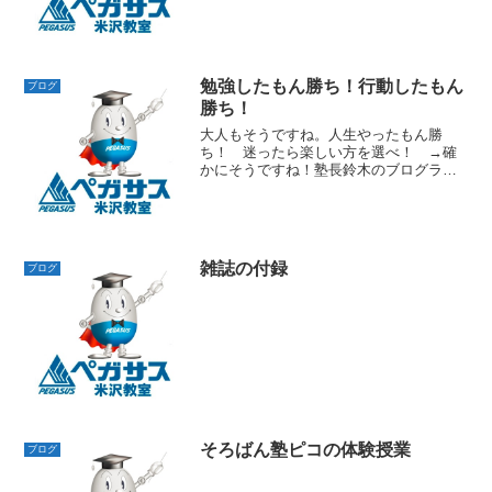
勉強したもん勝ち！行動したもん
ブログ
勝ち！
大人もそうですね。人生やったもん勝
ち！ 迷ったら楽しい方を選べ！ →確
かにそうですね！塾長鈴木のブログラン
キングはこちら夏期講習で毎日大忙しで
す！！ pegasus_yonezawa夏期講習参加
の中２生。国語の読解と英語リスニング
と、長文が...
雑誌の付録
ブログ
そろばん塾ピコの体験授業
ブログ