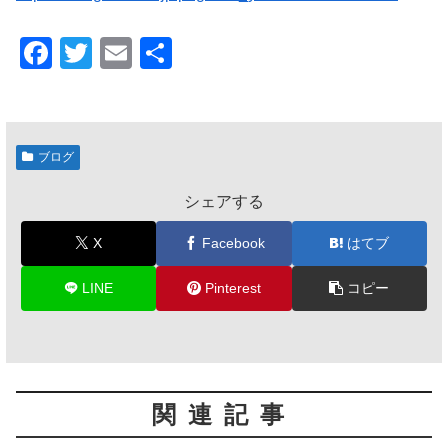
F
T
E
共
a
wi
m
有
c
tt
ail
e
er
ブログ
b
シェアする
o
o
X
Facebook
はてブ
k
LINE
Pinterest
コピー
関連記事