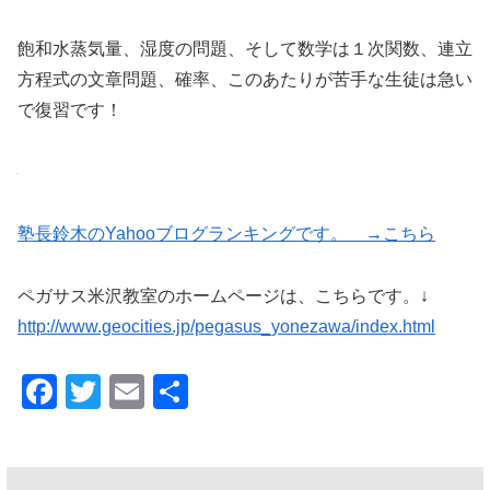
飽和水蒸気量、湿度の問題、そして数学は１次関数、連立
方程式の文章問題、確率、このあたりが苦手な生徒は急い
で復習です！
塾長鈴木のYahooブログランキングです。 →こちら
ペガサス米沢教室のホームページは、こちらです。↓
http://www.geocities.jp/pegasus_yonezawa/index.html
F
T
E
共
a
wi
m
有
c
tt
ail