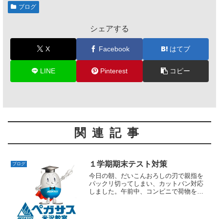
e
er
ブログ
b
シェアする
o
o
X
Facebook
はてブ
k
LINE
Pinterest
コピー
関連記事
１学期期末テスト対策
ブログ
今日の朝、だいこんおろしの刃で親指を
パックリ切ってしまい、カットバン対応
しました。午前中、コンビニで荷物を出
そうとでかけたのですが、レジで手のカ
ットバンから血がまだ少しでていたの
を、レジの人が気づきさっと新しいカッ