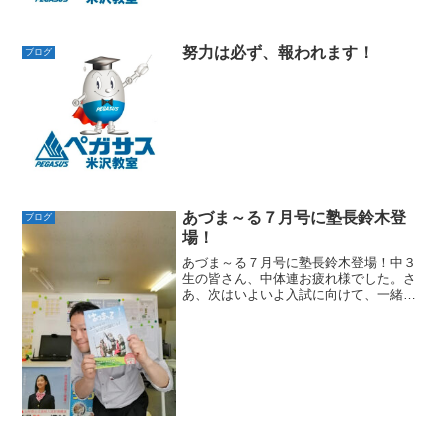
トバンと消毒液を持ってきて...
努力は必ず、報われます！
ブログ
あづま～る７月号に塾長鈴木登
ブログ
場！
あづま～る７月号に塾長鈴木登場！中３
生の皆さん、中体連お疲れ様でした。さ
あ、次はいよいよ入試に向けて、一緒に
頑張りましょうね！お問い合わせが増え
てきました。中学３年生が大勢なので、
１，２年生にもぜひ来てもらいたいで
す！